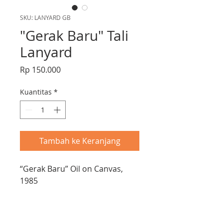
SKU: LANYARD GB
"Gerak Baru" Tali
Lanyard
Harga
Rp 150.000
Kuantitas
*
Tambah ke Keranjang
“Gerak Baru” Oil on Canvas,
1985
Mengilustrasikan sekelompok
wanita muda yang mengenakan